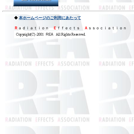
◆
本ホームページのご利用にあたって
Ｒ
ａｄｉａｔｉｏｎ
Ｅ
ｆｆｅｃｔｓ
Ａ
ｓｓｏｃｉａｔｉｏｎ