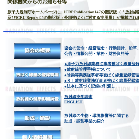
関係機関からのお知らせ等
原子力規制庁ホームページに、ICRP Publication147の翻訳版（「
及びICRU Report 95の翻訳版（外部被ばくに対する実用量）が掲載さ
協会の使命・経営理念・行動指針、沿革
公告・情報公開・業務・財務資料等
●原子力放射線業務従事者被ばく線量登
●放射線管理手帳について
●除染等業務従事者等被ばく線量登録管
●ＲＩ放射線業務従事者被ばく線量登録
●法令に基づく記録の引渡し
放射線疫学調査
ENGLISH
放射線の生物・環境影響等に関する
助成・顕彰事業の紹介