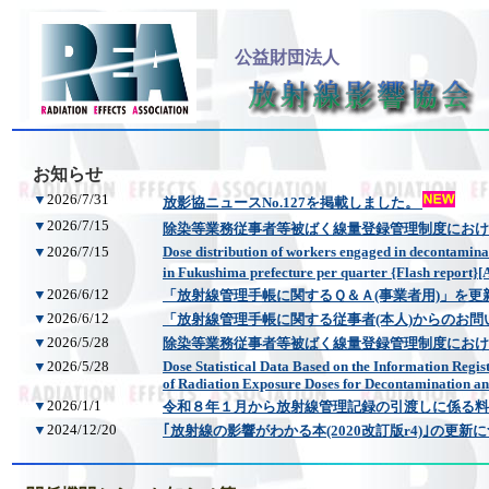
公益財団法人
お知らせ
▼
2026/7/31
放影協ニュースNo.127を掲載しました。
▼
2026/7/15
除染等業務従事者等被ばく線量登録管理制度における四
▼
2026/7/15
Dose distribution of workers engaged in decontamin
in Fukushima prefecture per quarter {Flash report}
▼
2026/6/12
「放射線管理手帳に関するＱ＆Ａ(事業者用)」を更
▼
2026/6/12
「放射線管理手帳に関する従事者(本人)からのお
▼
2026/5/28
除染等業務従事者等被ばく線量登録管理制度におけ
▼
2026/5/28
Dose Statistical Data Based on the Information Regi
of Radiation Exposure Doses for Decontamination a
▼
2026/1/1
令和８年１月から放射線管理記録の引渡しに係る料
▼
2024/12/20
｢放射線の影響がわかる本(2020改訂版r4)｣の更新